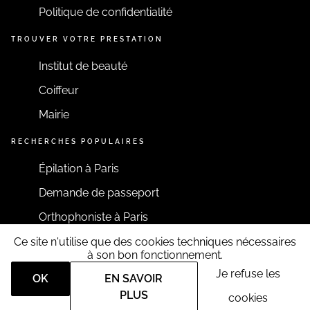
Politique de confidentialité
TROUVER VOTRE PRESTATION
Institut de beauté
Coiffeur
Mairie
RECHERCHES POPULAIRES
Épilation à Paris
Demande de passeport
Orthophoniste à Paris
Ce site n'utilise que des cookies techniques nécessaires
RESTONS CONNECTÉS
à son bon fonctionnement.
Je refuse les
OK
EN SAVOIR
PLUS
cookies
Tous droits réservés RDV360