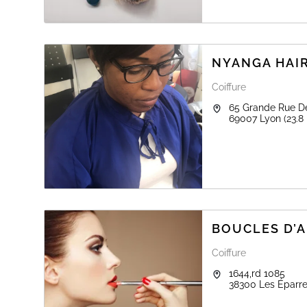
NYANGA HAI
Coiffure
65 Grande Rue De
69007
Lyon
(23.8
BOUCLES D’
Coiffure
1644,rd 1085
38300
Les Éparr