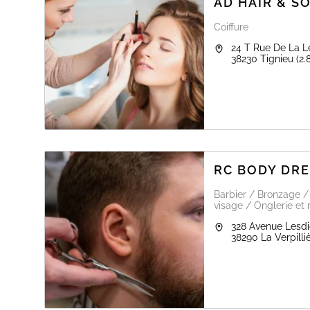
AD HAIR & S
Coiffure
24 T Rue De La L
38230
Tignieu
(2.
RC BODY DR
Barbier / Bronzage /
visage / Onglerie et
328 Avenue Lesdi
38290
La Verpilli