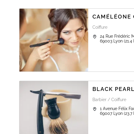
CAMÉLÉONE 
Coiffure
24 Rue Frédéric M
69003
Lyon
(21.4
BLACK PEAR
Barbier / Coiffure
1 Avenue Félix Fa
69007
Lyon
(23.7