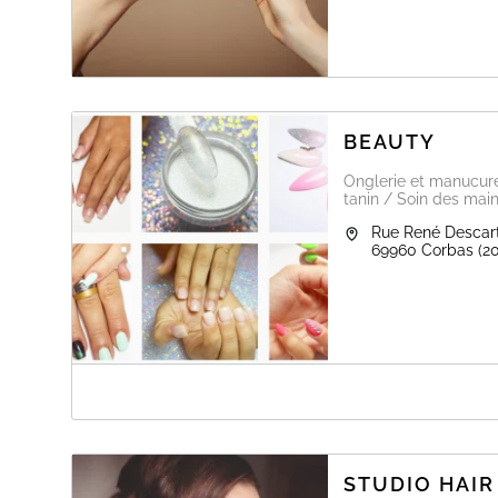
BEAUTY
Onglerie et manucure 
tanin / Soin des main
Rue René Descar
69960
Corbas
(2
A PROPOS DE BEAUTY
/!\ AGENDA EN LIGNE SUSPENDU /!\
Prise de rdv au 07 49 93 00 75. SMS uniquement.
STUDIO HAIR