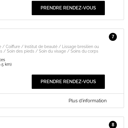
PRENDRE RENDEZ-VOUS
7
/ Coiffure / Institut de beauté / Lissage bresilien ou
s / Soin des pieds / Soin du visage / Soins du corps
tes
0.5 km)
PRENDRE RENDEZ-VOUS
Plus d'information
8