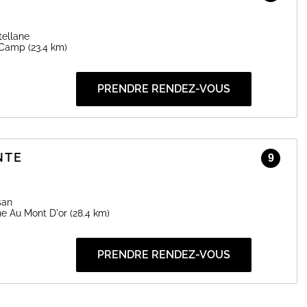
ls depuis 2020,
 type de prestation.
tellane
 Camp
(23.4 km)
EN SAVOIR PLUS
PRENDRE RENDEZ-VOUS
NTE
9
san
 Au Mont D'or
(28.4 km)
PRENDRE RENDEZ-VOUS