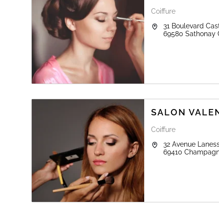
Diplômé de coiffure en 2010,
prothésiste ongulaire depuis 2011 et technicienne de ci
Coiffure
c'est avec plaisir que je m'occuperais de vous pour tout
31 Boulevard Cas
69580
Sathonay
SALON VALE
Coiffure
32 Avenue Lanes
69410
Champagne