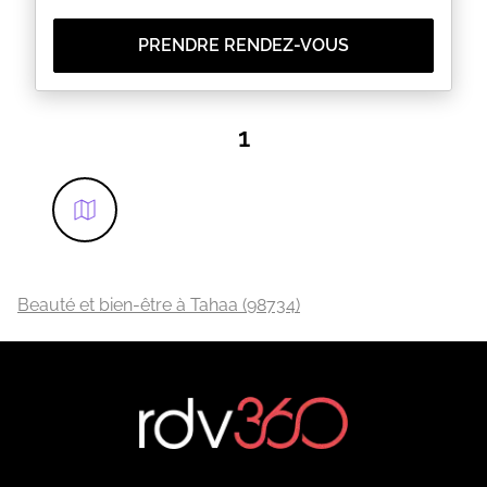
PRENDRE RENDEZ-VOUS
1
Beauté et bien-être à Tahaa (98734)