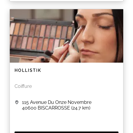
Pose d'ongle en GEL et le semi-permament,
extensions de cils et bijou dentaire.
EN SAVOIR PLUS
HOLLISTIK
Coiffure
115 Avenue Du Onze Novembre
40600
BISCARROSSE
(24.7 km)