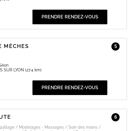
PRENDRE RENDEZ-VOUS
E MÈCHES
5
 Séon
S SUR LYON
(27.4 km)
PRENDRE RENDEZ-VOUS
UTE
6
quillage / Modelages - Massages / Soin des mains /