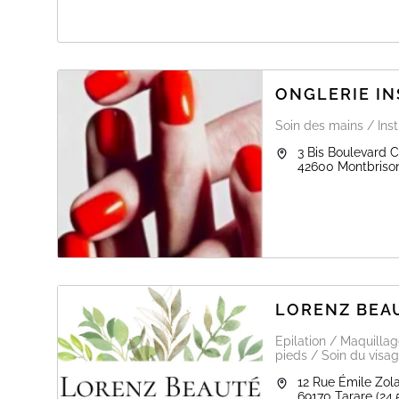
A PROPOS DE DUO BEAUTY AVEC LES
Leslie-Anne coiffeuse et conseillère en beauté chez Du
pour un moment de détente et de bien-être à votre dom
ONGLERIE IN
Soin des mains / Inst
3 Bis Boulevard 
42600
Montbriso
LORENZ BEA
Epilation / Maquilla
pieds / Soin du visag
12 Rue Émile Zol
69170
Tarare
(24.