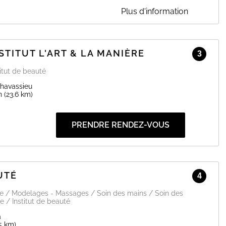
Plus d'information
LIE-ANNE
o beauty Je vous propose mes services afin de vous embellir et
icile
STITUT L'ART & LA MANIÈRE
3
EN SAVOIR PLUS
itut de beauté
Chavassieu
n
(23.6 km)
PRENDRE RENDEZ-VOUS
UTÉ
4
ge / Modelages - Massages / Soin des mains / Soin des
e / Institut de beauté
a
5 km)