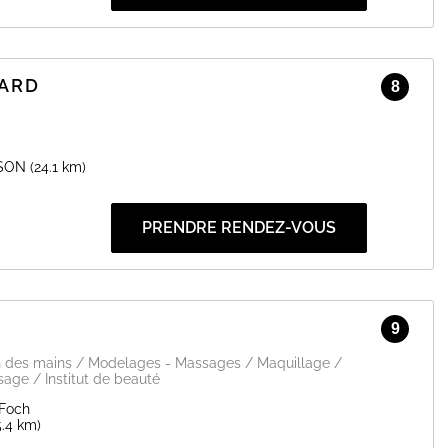
LARD
8
SON
(24.1 km)
PRENDRE RENDEZ-VOUS
9
in des mains / Modelages - Massages / Maquillage /
isage / Institut de beauté
 Foch
5.4 km)