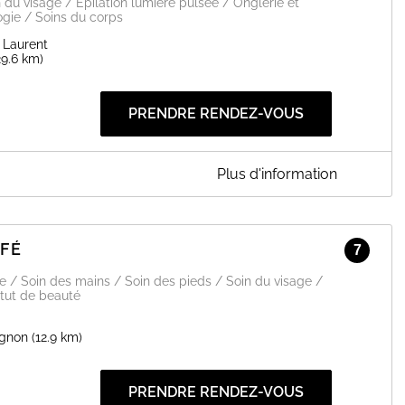
 du visage / Epilation lumière pulsée / Onglerie et
gie / Soins du corps
 Laurent
29.6 km)
PRENDRE RENDEZ-VOUS
Plus d'information
FÉ
7
EN SAVOIR PLUS
e / Soin des mains / Soin des pieds / Soin du visage /
itut de beauté
ignon
(12.9 km)
PRENDRE RENDEZ-VOUS