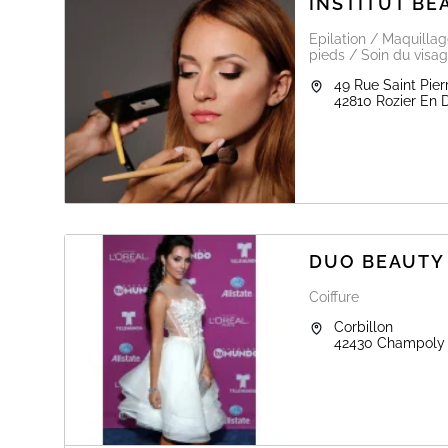
INSTITUT BE
Epilation / Maquilla
pieds / Soin du visag
49 Rue Saint Pier
42810
Rozier En 
DUO BEAUTY 
Coiffure
Corbillon
42430
Champoly