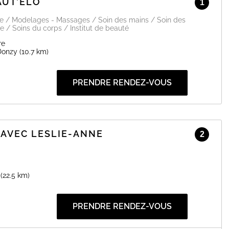
AUT’ELO
1
ge / Modelages - Massages / Soin des mains / Soin des
e / Soins du corps / Institut de beauté
re
Donzy
(10.7 km)
PRENDRE RENDEZ-VOUS
AVEC LESLIE-ANNE
2
(22.5 km)
PRENDRE RENDEZ-VOUS