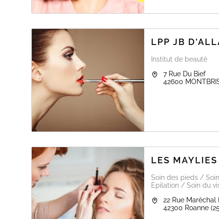
LPP JB D'AL
Institut de beauté
7 Rue Du Bief
42600
MONTBRI
LES MAYLIES
Soin des pieds / So
Epilation / Soin du v
22 Rue Maréchal
42300
Roanne
(2