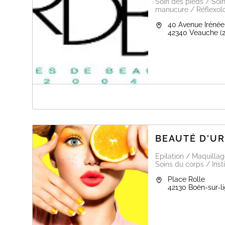
Soin des pieds / Soin
manucure / Réflexolo
40 Avenue Irénée
42340
Veauche
(
A PROPOS DE REVESDEBEAUTE
Prendre Rendez Vous, Annuler, Connexion ci dessous :
www.revesdebeaute.fr
BEAUTÉ D'UR
Epilation / Maquillag
Soins du corps / Inst
Place Rolle
42130
Boën-sur-l