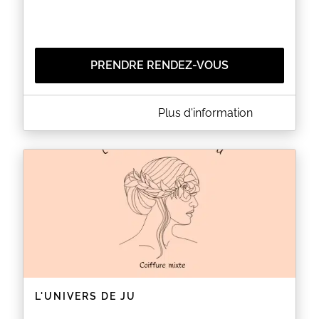
PRENDRE RENDEZ-VOUS
A PROPOS DE FALBALA.FR
Plus d'information
Bonjour,
Bienvenue sur Falbala.fr prothesiste ongulaire , tout
pour la beauté de vos mains et vos pieds.
N'hesitez pas a me contacter pour tout
renseignements.
cordialement
Falbala.fr
EN SAVOIR PLUS
L'UNIVERS DE JU