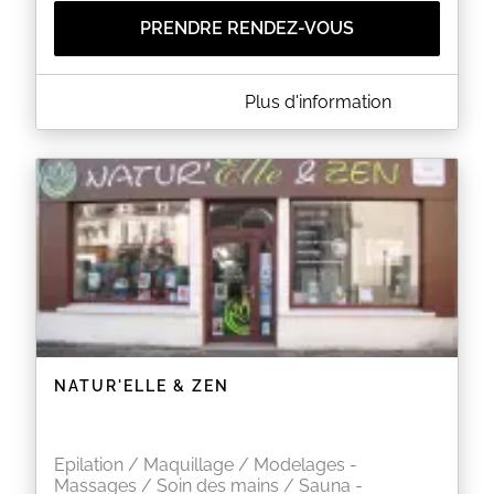
PRENDRE RENDEZ-VOUS
A PROPOS DE O'SPA
Plus d'information
www.ospa72.fr
ospa72@gmail.com
06.98.43.95.30
EN SAVOIR PLUS
NATUR'ELLE & ZEN
Epilation / Maquillage / Modelages -
Massages / Soin des mains / Sauna -