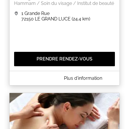
Hammam / Soin du visage / Institut de beauté
1 Grande Rue
72150
LE GRAND LUCE
(24.4 km)
PRENDRE RENDEZ-VOUS
A PROPOS DE NATUR'ELLE & ZEN
Plus d'information
Titulaire dun CAP et dun BP esthétique-cosmétique,
je vous accueille dans une ambiance conviviale afin
de vous faire découvrir les différentes prestations
proposées à linstitut : Épilations, soins du visage et
du corps, rituels du monde, manucure,Retrouvez-
moi à linstitut de beauté NaturElle & Zen, au cur du
Grand Lucé, pour un vrai moment de détente A
bientôt, Anne