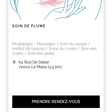
SOIN DE PLUME
Modelages - Massages / Soin du visage /
Institut de beauté / Soins du corps / Soin des
mains / Soin des pieds
64 Rue De Dakar
72000
Le Mans
(3.5 km)
PRENDRE RENDEZ-VOUS