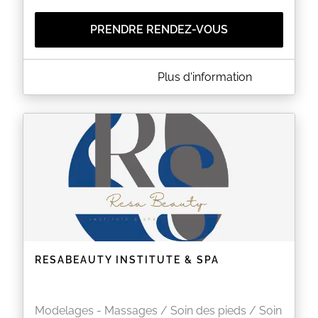
PRENDRE RENDEZ-VOUS
A PROPOS DE CRYOTERA LE MANS
Plus d'information
Découvrez nos prestations de Bien-Etre avec la
Cryothérapie Corps Entier, le Soin du Visage par le
froid, la Pressothérapie et la Cryolipolyse.
EN SAVOIR PLUS
RESABEAUTY INSTITUTE & SPA
Modelages - Massages / Soin des pieds / Soin