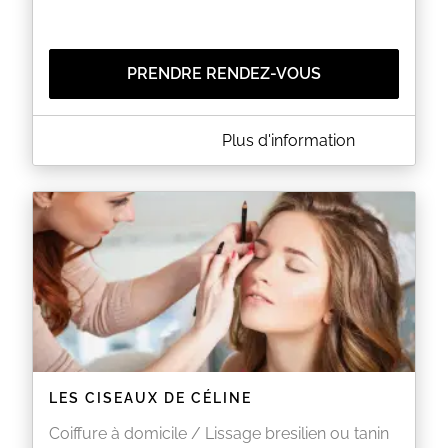
https://g.page/r/CcEzO_9sW3B8EBM/review pour
laisser le vôtre !
EN SAVOIR PLUS
PRENDRE RENDEZ-VOUS
A PROPOS DE MA ITÉ _ INSTITUT : EN COURS DE
Plus d'information
FERMETURE.
Cabinet d'Esthétique & de Relaxation
- Epilations
- Soins visage & Soins du corps
- Massage enfant
- Massages relaxant & Massage en Duo
- Soin des mains et des pieds
EN SAVOIR PLUS
LES CISEAUX DE CÉLINE
Coiffure à domicile / Lissage bresilien ou tanin