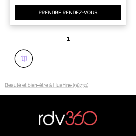
PRENDRE RENDEZ-VOUS
1
Beauté et bien-être à Huahine (98731)