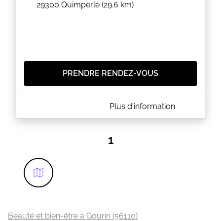
29300
Quimperlé
(29.6 km)
PRENDRE RENDEZ-VOUS
A PROPOS DE LÉA BEAUTÉ
Plus d'information
Je vous reçoit en plein centre de Quimperlé pour
vous offrir un moment de détente inoubliable .
1
EN SAVOIR PLUS
Beauté et bien-être à Gourin (56110)