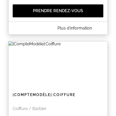
PRENDRE RENDEZ-VOUS
A PROPOS DE COMPTOIR DE L'HOMME
Plus d'information
Imaginez un espace masculin et sobre, chaleureux
et accueillant grâce au choix des matières qui
l'habillent : un véritable refuge loin des turbulences
de la vie quotidienne pour un moment de détente
unique.
EN SAVOIR PLUS
[COMPTEMODÈLE]:COIFFURE
Coiffure / Barbier