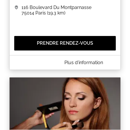
116 Boulevard Du Montparnasse
75014
Paris
(19.3 km)
PRENDRE RENDEZ-VOUS
A PROPOS DE [COMPTEMODÈLE]:COIFFURE
Plus d'information
His cognitis Gallus ut serpens adpetitus telo vel
saxo iamque spes extremas opperiens et
succurrens saluti suae quavis ratione colligi omnes
iussit armatos et cum starent attoniti, districta
dentium acie stridens adeste inquit viri fortes mihi
periclitanti vobiscum.
Ego vero sic intellego, Patres conscripti, nos hoc
tempore in provinciis decernendis perpetuae pacis
habere oportere rationem. Nam quis hoc non sentit
omnia alia esse nobis vacua ab omni periculo atque
etiam suspicione belli.
EN SAVOIR PLUS