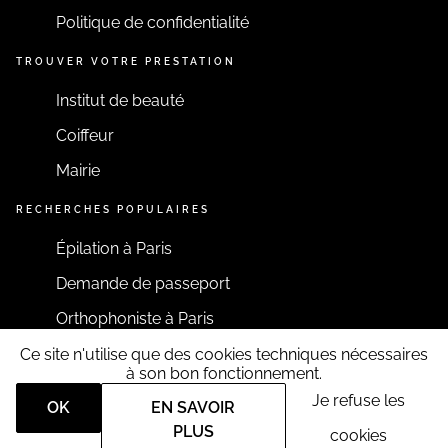
Politique de confidentialité
TROUVER VOTRE PRESTATION
Institut de beauté
Coiffeur
Mairie
RECHERCHES POPULAIRES
Épilation à Paris
Demande de passeport
Orthophoniste à Paris
Ce site n'utilise que des cookies techniques nécessaires
RESTONS CONNECTÉS
à son bon fonctionnement.
Je refuse les
OK
EN SAVOIR
PLUS
cookies
Tous droits réservés RDV360