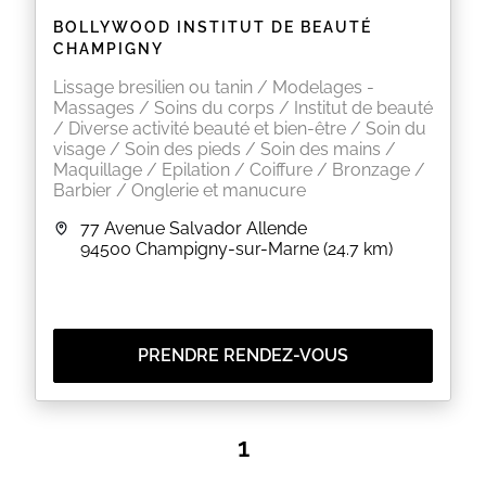
BOLLYWOOD INSTITUT DE BEAUTÉ
CHAMPIGNY
Lissage bresilien ou tanin / Modelages -
Massages / Soins du corps / Institut de beauté
/ Diverse activité beauté et bien-être / Soin du
visage / Soin des pieds / Soin des mains /
Maquillage / Epilation / Coiffure / Bronzage /
Barbier / Onglerie et manucure
77 Avenue Salvador Allende
94500
Champigny-sur-Marne
(24.7 km)
PRENDRE RENDEZ-VOUS
1