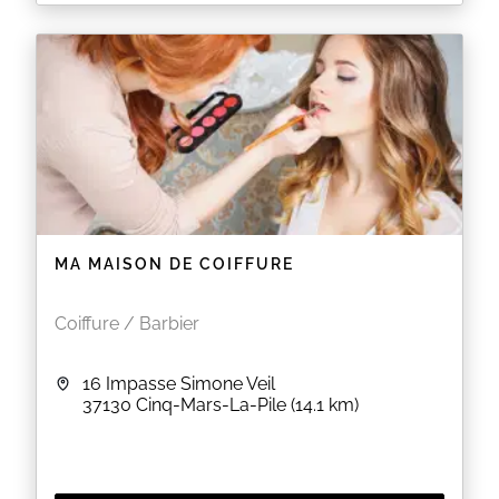
Salon de coiffure mixte à Château-la-Vallière.
Retrouvez-nous pour profiter de nombreuses
prestations, d'un espace bien-être et esthétique !
EN SAVOIR PLUS
MA MAISON DE COIFFURE
Coiffure / Barbier
16 Impasse Simone Veil
37130
Cinq-Mars-La-Pile
(14.1 km)