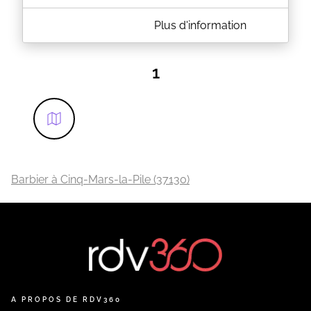
A PROPOS DE L'ACCROCHE-COEUR
Plus d'information
Salon de coiffure mixte à Château-la-Vallière.
Retrouvez-nous pour profiter de nombreuses
prestations, d'un espace bien-être et esthétique !
1
EN SAVOIR PLUS
Barbier à Cinq-Mars-la-Pile (37130)
A PROPOS DE RDV360