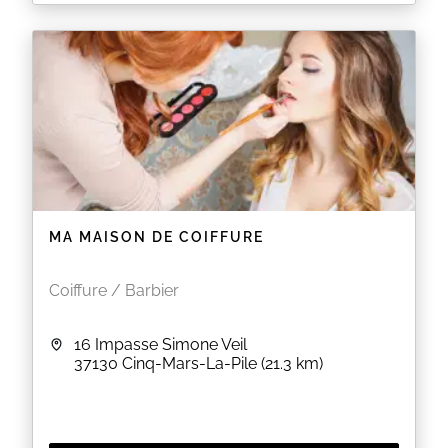
Salon de coiffure mixte à Château-la-Vallière.
Retrouvez-nous pour profiter de nombreuses
prestations, d'un espace bien-être et esthétique !
EN SAVOIR PLUS
MA MAISON DE COIFFURE
Coiffure / Barbier
16 Impasse Simone Veil
37130
Cinq-Mars-La-Pile
(21.3 km)