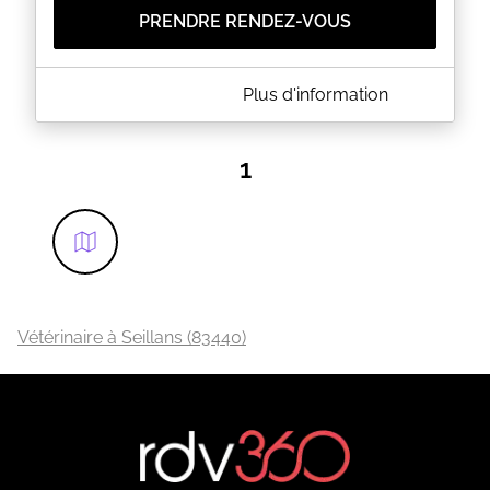
PRENDRE RENDEZ-VOUS
A PROPOS DE BEAUDEQUIN
Plus d'information
La clinique vétérinaire vous accueille au 236 Rue
Liberte à PUGET SUR ARGENS (83). Merci de
prendre rendez-vous.
1
EN SAVOIR PLUS
Vétérinaire à Seillans (83440)