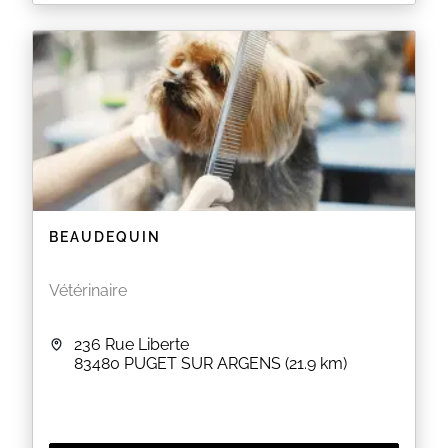
La clinique vétérinaire vous accueille au 16 Bis
Avenue St Christophe à FAYENCE (83). Merci de
prendre rendez-vous.
EN SAVOIR PLUS
BEAUDEQUIN
Vétérinaire
236 Rue Liberte
83480
PUGET SUR ARGENS
(21.9 km)