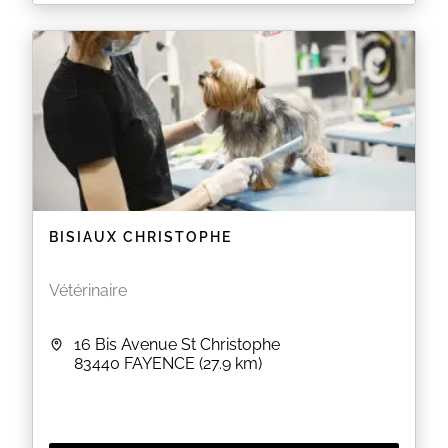
La clinique vétérinaire vous accueille au 236 Rue
Liberte à PUGET SUR ARGENS (83). Merci de
prendre rendez-vous.
EN SAVOIR PLUS
BISIAUX CHRISTOPHE
Vétérinaire
16 Bis Avenue St Christophe
83440
FAYENCE
(27.9 km)