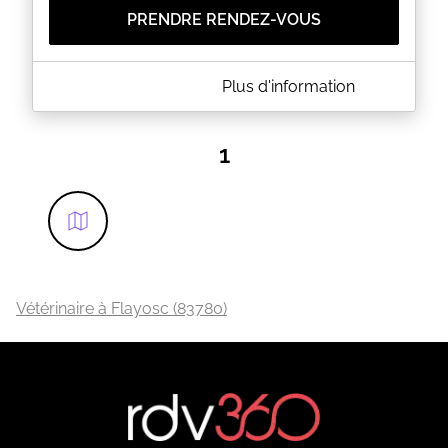
PRENDRE RENDEZ-VOUS
A PROPOS DE BISIAUX CHRISTOPHE
Plus d'information
La clinique vétérinaire vous accueille au 16 Bis
Avenue St Christophe à FAYENCE (83). Merci de
prendre rendez-vous.
1
EN SAVOIR PLUS
Vétérinaire à Flayosc (83780)