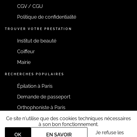
CGV / CGU
Politique de confidentialité
TROUVER VOTRE PRESTATION
Institut de beauté
Coiffeur
Mairie
RECHERCHES POPULAIRES
Épilation à Paris
Demande de passeport
Orthophoniste à Paris
Ce site n'utilise que des cookies techniques nécessaires
RESTONS CONNECTÉS
à son bon fonctionnement.
Je refuse les
OK
EN SAVOIR