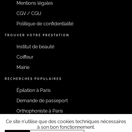
Mentions légales
CGV / CGU
Politique de confidentialité
TROUVER VOTRE PRESTATION
Institut de beauté
Coiffeur
Mairie
RECHERCHES POPULAIRES
Épilation à Paris
Demande de passeport
Orthophoniste à Paris
Ce site n'utilise que des cookies techniques nécessaires
RESTONS CONNECTÉS
à son bon fonctionnement.