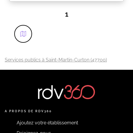
SERVICE PUBLIC - PLATEFORME CNI /
PASSEPORT
1
EN SAVOIR PLUS
Services publics à Saint-Martin-Curton (47700)
A PROPOS DE RDV360
Ajoutez votre établissement