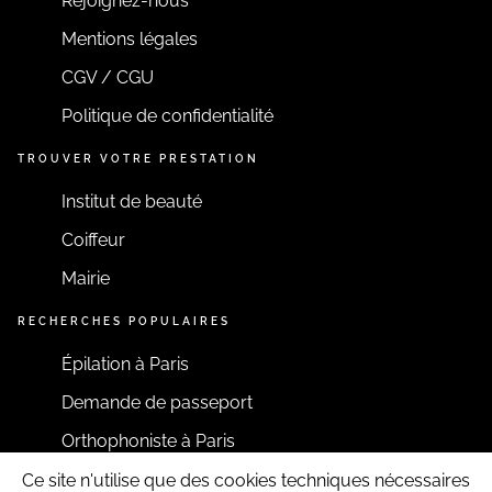
Rejoignez-nous
Mentions légales
CGV / CGU
Politique de confidentialité
TROUVER VOTRE PRESTATION
Institut de beauté
Coiffeur
Mairie
RECHERCHES POPULAIRES
Épilation à Paris
Demande de passeport
Orthophoniste à Paris
Ce site n'utilise que des cookies techniques nécessaires
RESTONS CONNECTÉS