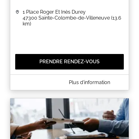
EN SAVOIR PLUS
1 Place Roger Et Inès Durey
47300
Sainte-Colombe-de-Villeneuve
(13.6
km)
PRENDRE RENDEZ-VOUS
A PROPOS DE MAIRIE DE SAINTE-COLOMBE-DE-
Plus d'information
VILLENEUVE
CARTE D'IDENTITE ET PASSEPORT
La Mairie met à votre disposition un photomaton
pour pouvoir faire vos photos sur place.
Les retraits se font sans rendez-vous sur les
horaires d'ouverture.
EN SAVOIR PLUS