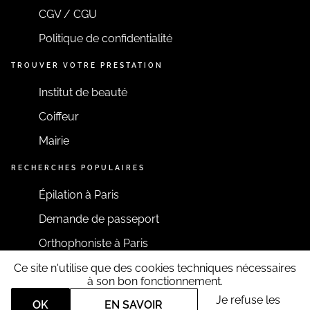
CGV / CGU
Politique de confidentialité
TROUVER VOTRE PRESTATION
Institut de beauté
Coiffeur
Mairie
RECHERCHES POPULAIRES
Épilation à Paris
Demande de passeport
Orthophoniste à Paris
Ce site n'utilise que des cookies techniques nécessaires
RESTONS CONNECTÉS
à son bon fonctionnement.
Je refuse les
OK
EN SAVOIR