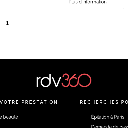
Plus d'information
ND-MONTROND
1
rieures, vous serez reçus au sein de la structure France
uté de Communes Cœur de France (communes ci-dessous) sont
ffaires Funéraires situé au 2, rue Philibert Audebrand SANS
lichamps, La Celle, Charenton du Cher, Colombiers, Coust,
t, Nozières, Orcenais, Orval, Saint-Pierre-Les-Etieux, Vernais) +
t-Georges-de-Poisieux
tous !
EN SAVOIR PLUS
VOTRE PRESTATION
RECHERCHES P
de beauté
Épilation à Paris
Demande de pas