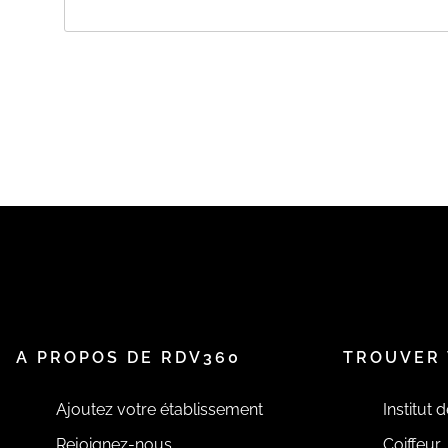
A PROPOS DE MAIRIE DE SAINT-AMA
Structure France services
Les RDV en ligne sont seulement pour les communes exté
Services 6, rue Philibert Audebrand
Les Saint-Amandois et les Habitants de la Communa
reçus au sein du Service à la Population, Élections et A
RDV
:
(Arpheuilles, Bessais-Le-Fromental, Bouzais, Bruère-Al
Drevant, Farges-Allichamps, La Groutte, Marçais, Meillan
Ainay-le-Vieil, Arcomps, La Celette, La Perche et Sain
La remise de CNI et PASSEPORT se fait SANS RDV pour 
A PROPOS DE RDV360
TROUVER 
Ajoutez votre établissement
Institut 
Rejoignez-nous
Coiffeur