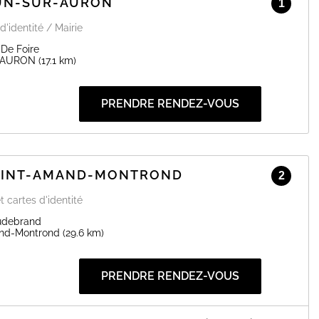
DUN-SUR-AURON
1
d'identité / Mairie
De Foire
-AURON
(17.1 km)
PRENDRE RENDEZ-VOUS
SAINT-AMAND-MONTROND
2
t cartes d'identité
Audebrand
nd-Montrond
(29.6 km)
PRENDRE RENDEZ-VOUS