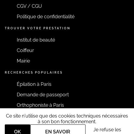
CGV / CGU
Politique de confidentialité
TROUVER VOTRE PRESTATION
Institut de beauté
Coiffeur
Mairie
RECHERCHES POPULAIRES
Épilation à Paris
Demande de passeport
Orthophoniste à Paris
Ce site n'utilise que des cookies techniques nécessaires
RESTONS CONNECTÉS
à son bon fonctionnement.
Je refuse les
OK
EN SAVOIR