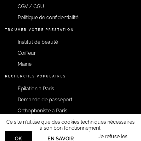
CGV / CGU
Politique de confidentialité
TROUVER VOTRE PRESTATION
Institut de beauté
Coiffeur
Mairie
RECHERCHES POPULAIRES
Épilation à Paris
Demande de passeport
Orthophoniste à Paris
Ce site n'utilise que des cookies techniques nécessaires
RESTONS CONNECTÉS
à son bon fonctionnement.
Je refuse les
OK
EN SAVOIR