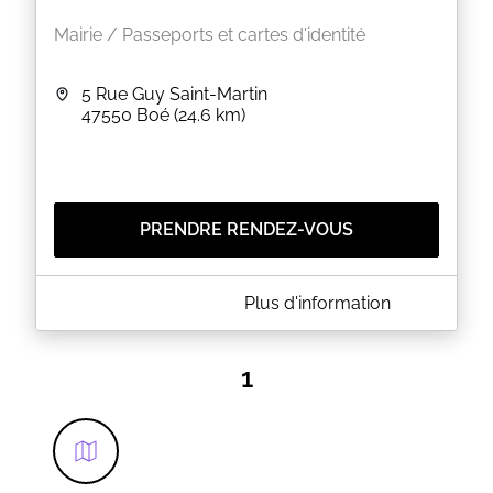
Mairie / Passeports et cartes d'identité
5 Rue Guy Saint-Martin
47550
Boé
(24.6 km)
PRENDRE RENDEZ-VOUS
A PROPOS DE MAIRIE DE BOÉ
Plus d'information
Bienvenue sur la page officielle de prise de rendez-
vous de la Ville de Boé.
1
EN SAVOIR PLUS