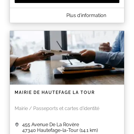
A PROPOS DE MAIRIE DE SAINTE-COLOMBE-DE-
Plus d'information
VILLENEUVE
CARTE D'IDENTITE ET PASSEPORT
La Mairie met à votre disposition un photomaton
pour pouvoir faire vos photos sur place.
Les retraits se font sans rendez-vous sur les
horaires d'ouverture.
EN SAVOIR PLUS
MAIRIE DE HAUTEFAGE LA TOUR
Mairie / Passeports et cartes d'identité
455 Avenue De La Rovère
47340
Hautefage-la-Tour
(14.1 km)