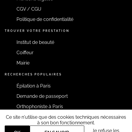
CGV / CGU
Politique de confidentialité
TROUVER VOTRE PRESTATION
Institut de beauté
Coiffeur
Mairie
RECHERCHES POPULAIRES
Épilation à Paris
Demande de passeport
Orthophoniste à Paris
Ce site n'utilise que des cookies techniques nécessaires
RESTONS CONNECTÉS
à son bon fonctionnement.
Je refuse les