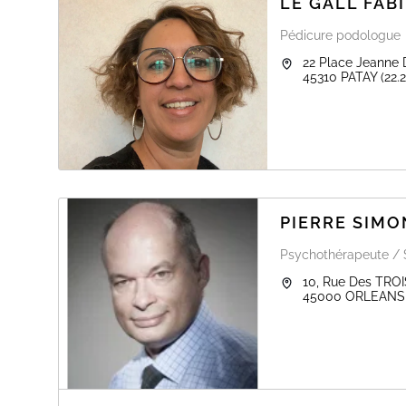
LE GALL FAB
Pédicure podologue
22 Place Jeanne 
45310
PATAY
(22.
PIERRE SIMO
Psychothérapeute / 
10, Rue Des TRO
45000
ORLEANS