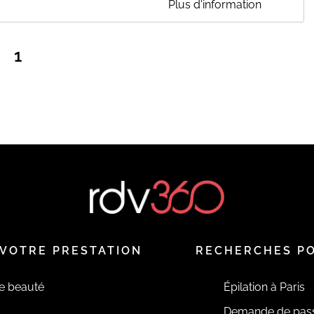
Plus d'information
 adultes) ;Orthopédagogie ;Thérapies de couple ;Thérapie
ation et supervision des professionnels de la santé mentale.
1
EN SAVOIR PLUS
VOTRE PRESTATION
RECHERCHES P
de beauté
Épilation à Paris
Demande de pas