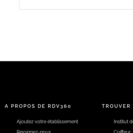
A PROPOS DE PIERRE SIMON
Psychothérapies individuelles (enfants, adolescents et
familiale ;Sexothérapies ;Groupes thérapeutiques ;Form
A PROPOS DE RDV360
TROUVER 
Ajoutez votre établissement
Institut 
Rejoignez-nous
Coiffeur