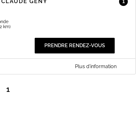
 CLAUDE GENY
1
onde
.2 km)
PRENDRE RENDEZ-VOUS
Plus d'information
GENY
1
onsultation.
51 ou par mail à l'adresse claudegenyosteo@gmail.com pour
92951.
.