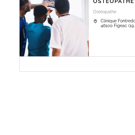
OSTÉOPATHE
Ostéopathe
Clinique Fontred
46100
Figeac
(19
A PROPOS DE OSTÉOPATHE CLAUDE 
NOUVEAUX HORAIRES D'ETE
DU LUNDI AU VENDREDI
dès 7H30 jusqu'à 13H30
Bonjour,
vous pouvez utiliser le site pour prendre rdv pour une c
Vous pouvez aussi me joindre par téléphone 05814897
tout autre motif.
vous pouvez me contacter par aussi par sms au 06773
Le port du masque est conseillé en cas de toux.
En cas de fièvre merci de contacter le cabinet avant rdv