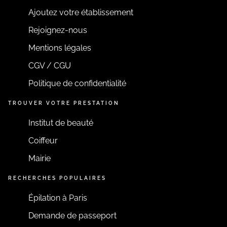
maternité/PRADO sans ordonnance.
Dans le cas contraire, le dépassement
Ajoutez votre établissement
proportionnel à la distance parcourue sera appliqué
(4€ + 0.45€/km aller-retour) et non prise en charge
Rejoignez-nous
par la sécurité sociale.
Mentions légales
CGV / CGU
EN SAVOIR PLUS
Politique de confidentialité
TROUVER VOTRE PRESTATION
Institut de beauté
Coiffeur
Mairie
RECHERCHES POPULAIRES
Épilation à Paris
Demande de passeport