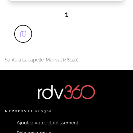
NOUVEAUX HORAIRES D'ETE
DU LUNDI AU VENDREDI
dès 7H30 jusqu'à 13H30
1
Bonjour,
vous pouvez utiliser le site pour prendre rdv pour
une consultation.
Vous pouvez aussi me joindre par téléphone
0581489751 ou par mail à l'adresse
claudegenyosteo@gmail.com pour tout autre motif.
vous pouvez me contacter par aussi par sms au
0677392951.
Le port du masque est conseillé en cas de toux.
Santé à Lacapelle-Marival (46120)
En cas de fièvre merci de contacter le cabinet avant
rdv.
EN SAVOIR PLUS
A PROPOS DE RDV360
Ajoutez votre établissement