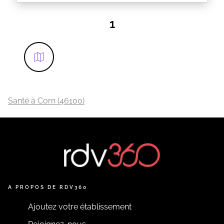
NOUVEAUX HORAIRES D'ETE
DU LUNDI AU VENDREDI
dès 7H30 jusqu'à 13H30
1
Bonjour,
vous pouvez utiliser le site pour prendre rdv pour
une consultation.
Vous pouvez aussi me joindre par téléphone
0581489751 ou par mail à l'adresse
claudegenyosteo@gmail.com pour tout autre motif.
vous pouvez me contacter par aussi par sms au
0677392951.
Le port du masque est conseillé en cas de toux.
Santé à Corn (46100)
En cas de fièvre merci de contacter le cabinet avant
rdv.
EN SAVOIR PLUS
A PROPOS DE RDV360
Ajoutez votre établissement