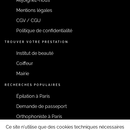
Rejoignez-nous
Mentions légales
CGV / CGU
Politique de confidentialité
TROUVER VOTRE PRESTATION
Institut de beauté
Coiffeur
Mairie
RECHERCHES POPULAIRES
Épilation à Paris
Demande de passeport
Orthophoniste à Paris
Ce site n'utilise que des cookies techniques nécessaires
RESTONS CONNECTÉS