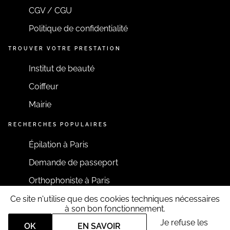
CGV / CGU
Politique de confidentialité
TROUVER VOTRE PRESTATION
Institut de beauté
Coiffeur
Mairie
RECHERCHES POPULAIRES
Épilation à Paris
Demande de passeport
Orthophoniste à Paris
Ce site n'utilise que des cookies techniques nécessaires
RESTONS CONNECTÉS
à son bon fonctionnement.
Je refuse les
OK
EN SAVOIR