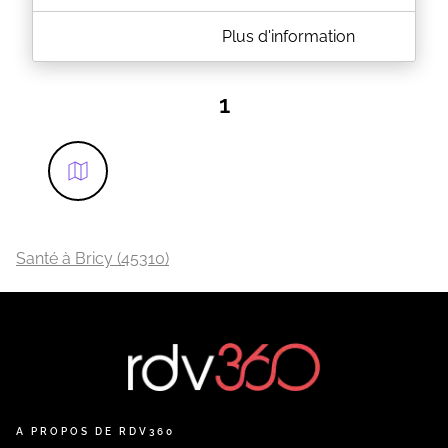
A PROPOS DE PIERRE SIMON
Plus d'information
Psychothérapies individuelles (enfants, adolescents
et adultes) ;Orthopédagogie ;Thérapies de couple
;Thérapie familiale ;Sexothérapies ;Groupes
1
thérapeutiques ;Formation et supervision des
professionnels de la santé mentale.
EN SAVOIR PLUS
Santé à Bricy (45310)
A PROPOS DE RDV360