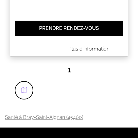
Informations pratiques
• Séances sur rendez-vous
• Vous restez habillé(e) pendant la séance
• Approche complémentaire, ne se substituant pas
à un suivi médical
PRENDRE RENDEZ-VOUS
EN SAVOIR PLUS
A PROPOS DE AGNÈS FONTAINE
Plus d'information
Sophrologue Spécialiste Sophrologie Existentielle
Hypnothérapeute Maïtre Praticien
Praticienne Taoïste (Chi Nei Tsang, Tuina) et Thaï
1
(Nuad Boran)
EN SAVOIR PLUS
Santé à Bray-Saint-Aignan (45460)