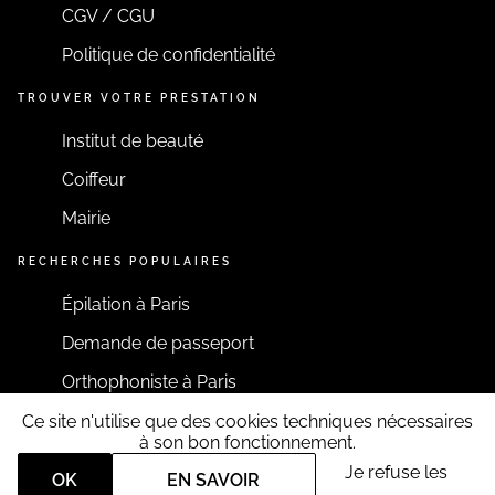
CGV / CGU
Politique de confidentialité
TROUVER VOTRE PRESTATION
Institut de beauté
Coiffeur
Mairie
RECHERCHES POPULAIRES
Épilation à Paris
Demande de passeport
Orthophoniste à Paris
Ce site n'utilise que des cookies techniques nécessaires
RESTONS CONNECTÉS
à son bon fonctionnement.
Je refuse les
OK
EN SAVOIR