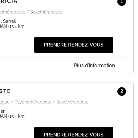
RICIA
1
othérapeute / Sexothérapeute
 Sarrail
BAN
(13.4 km)
PRENDRE RENDEZ-VOUS
Plus d'information
rail 82000 Montauban
STE
2
de
télésanté
logue / Psychothérapeute / Sexothérapeute
EN SAVOIR PLUS
ier
BAN
(13.4 km)
PRENDRE RENDEZ-VOUS