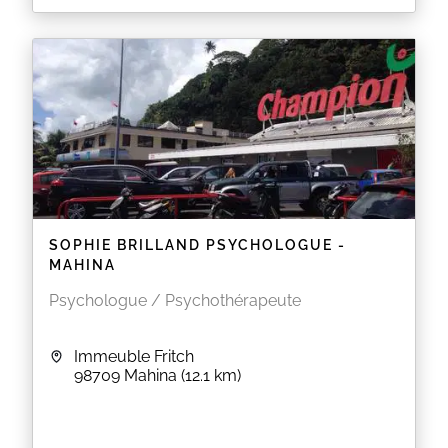
Vous pouvez prendre rendez-vous au cabinet de
Paofai
avec:
- BRILLAND Sophie, Psychologue Clinicienne
Secretariat : (+689) 87 34 30 17 ou
secretariat.psychologue@gmail.com
Pour prendre rendez-vous au cabinet de
Mahina
,
veuillez cliquer sur le lien ci-dessous:
https://www.rdv360.com/sophie-brilland
EN SAVOIR PLUS
SOPHIE BRILLAND PSYCHOLOGUE -
MAHINA
Psychologue / Psychothérapeute
Immeuble Fritch
98709
Mahina
(12.1 km)