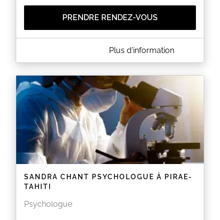
PRENDRE RENDEZ-VOUS
A PROPOS DE SOPHIE BRILLAND PSYCHOLOGUE -
Plus d'information
MAHINA
Vous pouvez prendre rendez-vous au cabinet de
Mahina
avec :
- BRILLAND Sophie, Psychologue Clinicienne
Secretariat : (+689) 87.34.30.17 ou
secretariat.psychologue@gmail.com
EN SAVOIR PLUS
SANDRA CHANT PSYCHOLOGUE À PIRAE-
TAHITI
Psychologue