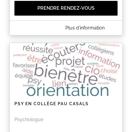
PRENDRE RENDEZ-VOUS
A PROPOS DE PSYEN ST EXUPÉRY
Plus d'information
Mme
GOUPIL
,
PsyEN
au collège Saint Exupéry
Les
PsyEN = Psychologues de l'Education Nationale
sont spécialisés dans l'éducation, le
développement, et le conseil en orientation scolaire
et professionnelle.
Ils pratiquent des
entretiens
approfondis
afin de :
- favoriser le développement psychologique des
adolescents et une projection ambitieuse dans
l'avenir
- encourager la mobilisation scolaire et
accompagner les élèves rencontrant des difficultés
ou ayant des besoins éducatifs particuliers
- accompagner dans l'élaboration de projets
scolaires et professionnels
PSY EN COLLÈGE PAU CASALS
EN SAVOIR PLUS
Psychologue