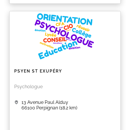
Laurine BASSET, psychologue clinicienne
, vous
reçoit sur rendez-vous au cabinet sis 4 rue Diderot -
LE BOULOU ou en téléconsultation.
EN SAVOIR PLUS
PSYEN ST EXUPÉRY
Psychologue
13 Avenue Paul Alduy
66100
Perpignan
(18.2 km)