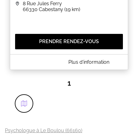
8 Rue Jules Ferry
66330
Cabestany
(19 km)
PRENDRE RENDEZ-VOUS
A PROPOS DE PSY EN COLLÈGE PAU CASALS
Plus d'information
Mme Lluis, psychologue Education Nationale,
conseillère en orientation, reçoit les élèves et les
parents sur RDV au collège le mercredi matin.
1
Si aucun créneau ne vous convient, vous pouvez
m'envoyer un mail à : caroline.lluis@ac-
montpellier.fr
Possibilité de RDV au CIO le vendredi après-midi
(centre d'information et d'orientation, 43 bis avenue
Jean Giraudoux à Perpignan, téléphone 04 11 64 23
66).
EN SAVOIR PLUS
Psychologue à Le Boulou (66160)