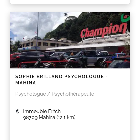
Vous pouvez prendre rendez-vous au cabinet de
Paofai
avec:
- BRILLAND Sophie, Psychologue Clinicienne
Secretariat : (+689) 87 34 30 17 ou
secretariat.psychologue@gmail.com
Pour prendre rendez-vous au cabinet de
Mahina
,
veuillez cliquer sur le lien ci-dessous:
https://www.rdv360.com/sophie-brilland
EN SAVOIR PLUS
SOPHIE BRILLAND PSYCHOLOGUE -
MAHINA
Psychologue / Psychothérapeute
Immeuble Fritch
98709
Mahina
(12.1 km)