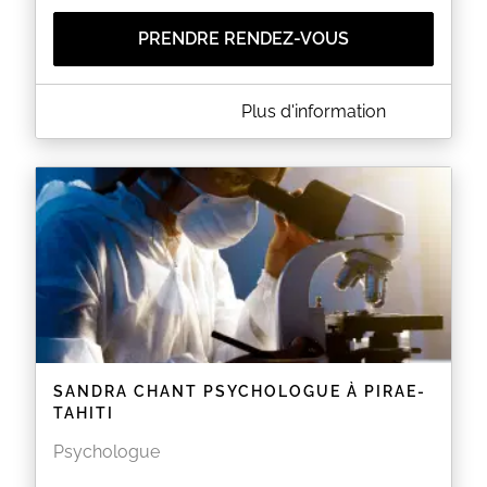
PRENDRE RENDEZ-VOUS
A PROPOS DE SOPHIE BRILLAND PSYCHOLOGUE -
Plus d'information
MAHINA
Vous pouvez prendre rendez-vous au cabinet de
Mahina
avec :
- BRILLAND Sophie, Psychologue Clinicienne
Secretariat : (+689) 87.34.30.17 ou
secretariat.psychologue@gmail.com
EN SAVOIR PLUS
SANDRA CHANT PSYCHOLOGUE À PIRAE-
TAHITI
Psychologue