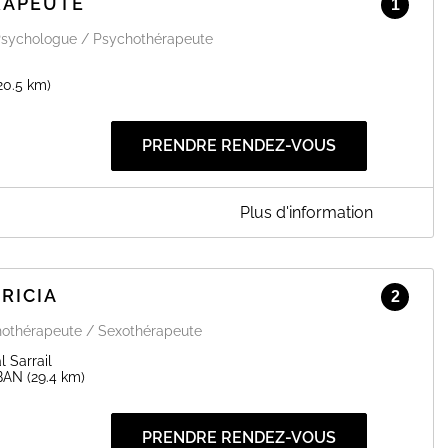
RAPEUTE
1
Psychologue / Psychothérapeute
20.5 km)
PRENDRE RENDEZ-VOUS
Plus d'information
Holistique
RICIA
2
t spécialisée dans différentes thérapies complémentaires,
 je suis à votre disposition pour travailler ensemble sur les
othérapeute / Sexothérapeute
rances, les douleurs émotionnelles, psychiques ou physiques,
'est possible !
 Sarrail
BAN
(29.4 km)
EN SAVOIR PLUS
PRENDRE RENDEZ-VOUS