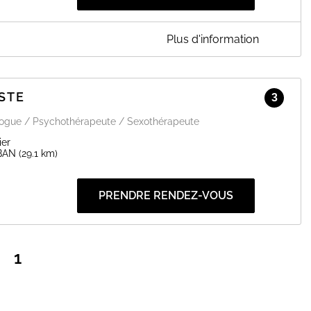
Plus d'information
rail 82000 Montauban
STE
3
de
télésanté
logue / Psychothérapeute / Sexothérapeute
EN SAVOIR PLUS
ier
BAN
(29.1 km)
PRENDRE RENDEZ-VOUS
1