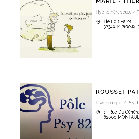
MARIE - THÉ
Hypnothérapeute / 
Lieu-dit Parot
32340
Miradoux
(
A PROPOS DE MARIE - THÉRAPEUTE
PSYCHO-PRATICIENNE - THÉRAPIE HOLISTIQUE
Approche Systémique, Intégrative, humaniste et 
ROUSSET PAT
Formée en psychologie, après un master de médiation e
comme l'hypnothérapie, la sophrologie, la PNL et la CNV,
Psychologue / Psych
difficultés qui sont les vôtres, les blocages, les souff
s'en libérer pour continuer à avancer, léger et serein... C
14 Rue Du Général
82000
MONTAU