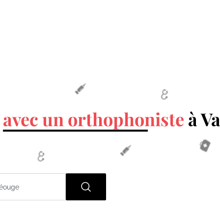
V
avec un orthophoniste
à V