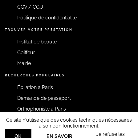
CGV / CGU
Politique de confidentialité
TROUVER VOTRE PRESTATION
Institut de beauté
Coiffeur
Mairie
RECHERCHES POPULAIRES
Épilation à Paris
Demande de passeport
Orthophoniste à Paris
Ce site n'utilise que des cookies techniques nécessaires
RESTONS CONNECTÉS
à son bon fonctionnement.
Je refuse les
OK
EN SAVOIR