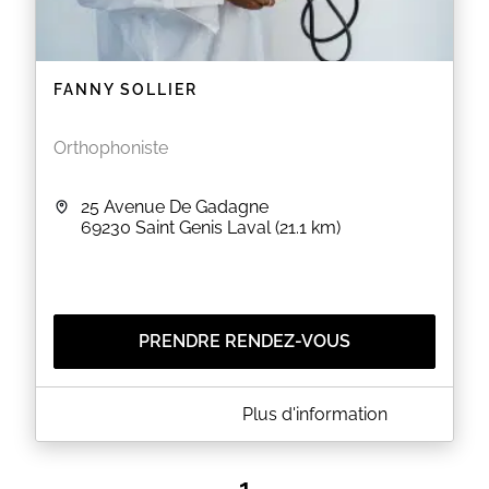
FANNY SOLLIER
Orthophoniste
25 Avenue De Gadagne
69230
Saint Genis Laval
(21.1 km)
PRENDRE RENDEZ-VOUS
A PROPOS DE FANNY SOLLIER
Plus d'information
Il n'est pas possible de stationner dans la résidence
(qui est privée) mais il y a des places de
stationnement sur l'avenue en face de l'immeuble.
1