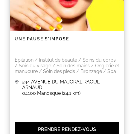
UNE PAUSE S'IMPOSE
Epilation / Institut de beauté / Soins du corps
/ Soin du visage / Soin des mains / Onglerie et
manucure / Soin des pieds / Bronzage / Spa
244 AVENUE DU MAJORAL RAOUL
ARNAUD
04100
Manosque
(24.1 km)
PRENDRE RENDEZ-VOUS