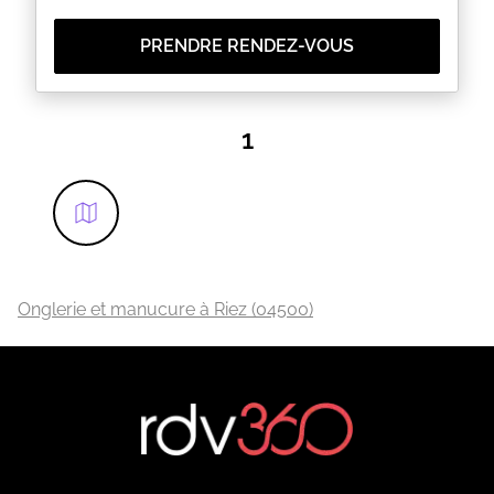
PRENDRE RENDEZ-VOUS
1
Onglerie et manucure à Riez (04500)