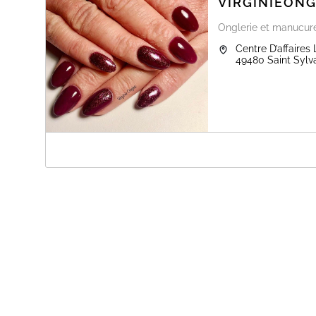
VIRGINIEON
Onglerie et manucur
Centre D’affaires
49480
Saint Sylv
A PROPOS DE VIRGINIEONGLES
Cette page est réservé
uniquement
aux clientes réguliè
Pour toute nouvelle cliente, merci de me contacter au 
Instagram / Facebook :
VirginieOngles
(indiquez : nom, prénom, prestation souhaitée et disponi
Rappels :
• 15 minutes de retard = rendez-vous annulé
• Paiements acceptés : chèque ou espèces
Les rendez-vous du samedi ne sont plus accessibles en
???? Réservation par téléphone ou MP.