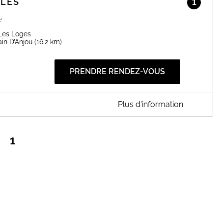
GLES
1
e
 Les Loges
ain D’Anjou
(16.2 km)
PRENDRE RENDEZ-VOUS
Plus d'information
res.
1
07 67 26 68 24
bilités)
 ligne.