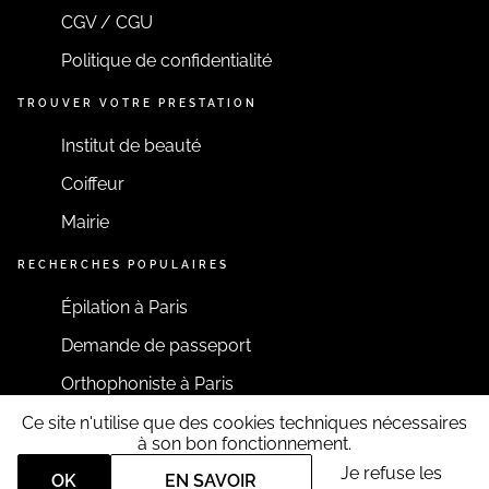
CGV / CGU
Politique de confidentialité
TROUVER VOTRE PRESTATION
Institut de beauté
Coiffeur
Mairie
RECHERCHES POPULAIRES
Épilation à Paris
Demande de passeport
Orthophoniste à Paris
Ce site n'utilise que des cookies techniques nécessaires
RESTONS CONNECTÉS
à son bon fonctionnement.
Je refuse les
OK
EN SAVOIR