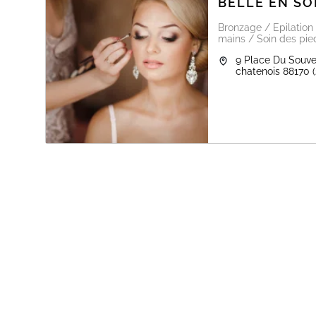
BELLE EN SO
Bronzage / Epilation
mains / Soin des pied
9 Place Du Souve
chatenois
88170