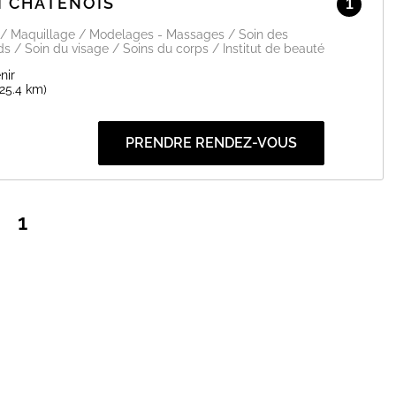
I CHATENOIS
1
 / Maquillage / Modelages - Massages / Soin des
s / Soin du visage / Soins du corps / Institut de beauté
nir
(25.4 km)
PRENDRE RENDEZ-VOUS
1