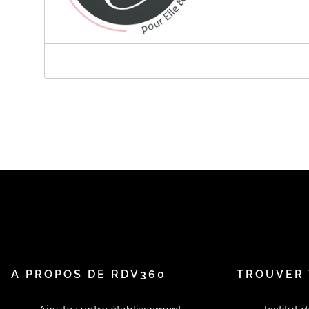
A PROPOS DE 2C INSTITUT
Nous prenons soin de vous du lundi au vendredi de 9h 
Vous pouvez prendre rdv en ligne en cliquant sur notre
https://www.2c-institut.fr/
Au plaisir de prendre soin de vous.
Cécile et Cyndie
A PROPOS DE RDV360
TROUVER 