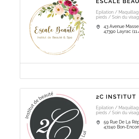
ESCALE BEA
Epilation / Maquilla
pieds / Soin du visag
43 Avenue Masse
47390
Layrac
(11
A PROPOS DE ESCALE BEAUTÉ
L'institut & Spa Escale Beauté vous accueille pour un in
de votre beauté et de votre bien-être.
Je vous propose une palette de soins uniques : Spa, m
2C INSTITUT
produits naturels et made in France ; nouvelles technol
épilations, rehaussement de cils et maquillage… un véri
Epilation / Maquilla
pieds / Soin du visag
59 Rue De La Ré
47240
Bon-Encon