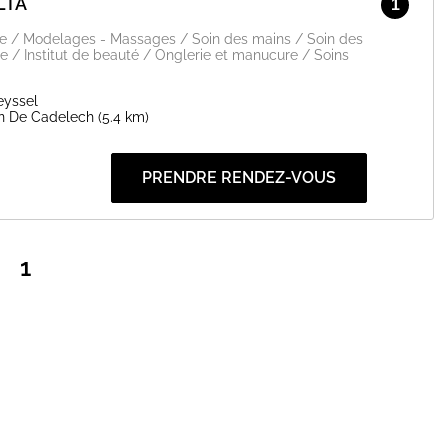
LIA
1
ge / Modelages - Massages / Soin des mains / Soin des
e / Institut de beauté / Onglerie et manucure / Soins
eyssel
in De Cadelech
(5.4 km)
PRENDRE RENDEZ-VOUS
1