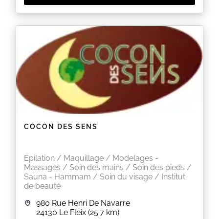
COCON DES SENS
Epilation / Maquillage / Modelages -
Massages / Soin des mains / Soin des pieds /
Sauna - Hammam / Soin du visage / Institut
de beauté
980 Rue Henri De Navarre
24130
Le Fleix
(25.7 km)