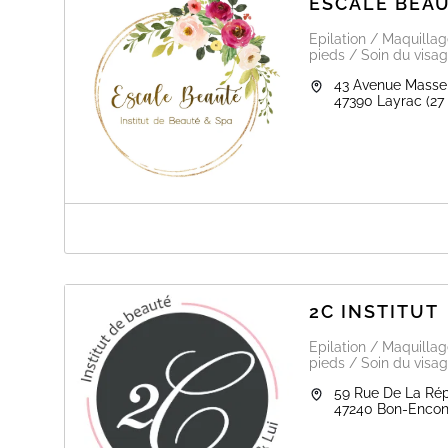
ESCALE BEA
Epilation / Maquilla
pieds / Soin du visag
43 Avenue Masse
47390
Layrac
(27
A PROPOS DE ESCALE BEAUTÉ
L'institut & Spa Escale Beauté vous accueille pour un in
de votre beauté et de votre bien-être.
Je vous propose une palette de soins uniques : Spa, m
2C INSTITUT
produits naturels et made in France ; nouvelles technol
épilations, rehaussement de cils et maquillage… un véri
Epilation / Maquilla
pieds / Soin du visag
59 Rue De La Ré
47240
Bon-Encon