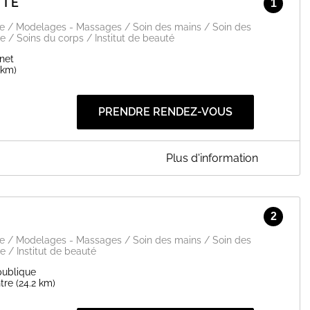
UTÉ
1
ge / Modelages - Massages / Soin des mains / Soin des
e / Soins du corps / Institut de beauté
net
 km)
PRENDRE RENDEZ-VOUS
Plus d'information
stant de détente et d'évasion dans un cadre raffiné au service
assages, soins du corps et du visage prodigués à base de
2
ogies minceur et anti-âge, beauté des mains et des pieds,
table moment de douceur pour le corps et l'esprit.
ge / Modelages - Massages / Soin des mains / Soin des
e / Institut de beauté
EN SAVOIR PLUS
publique
tre
(24.2 km)