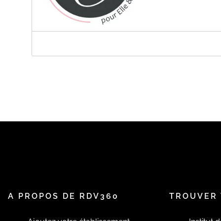
A PROPOS DE 2C INSTITUT
Nous prenons soin de vous du lundi au vendredi de 9h 
Vous pouvez prendre rdv en ligne en cliquant sur notre
https://www.2c-institut.fr/
Au plaisir de prendre soin de vous.
Cécile et Cyndie
A PROPOS DE RDV360
TROUVER 