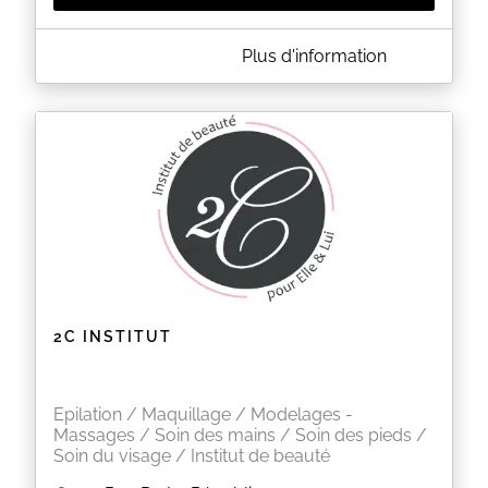
A PROPOS DE ESCALE BEAUTÉ
Plus d'information
L'institut & Spa Escale Beauté vous accueille pour
un instant de détente et d'évasion dans un cadre
raffiné au service de votre beauté et de votre bien-
être.
Je vous propose une palette de soins uniques : Spa,
massages, soins du corps et du visage prodigués à
base de produits naturels et made in France ;
nouvelles technologies minceur et anti-âge, beauté
des mains et des pieds, épilations, rehaussement
de cils et maquillage… un véritable moment de
douceur pour le corps et l'esprit.
EN SAVOIR PLUS
2C INSTITUT
Epilation / Maquillage / Modelages -
Massages / Soin des mains / Soin des pieds /
Soin du visage / Institut de beauté