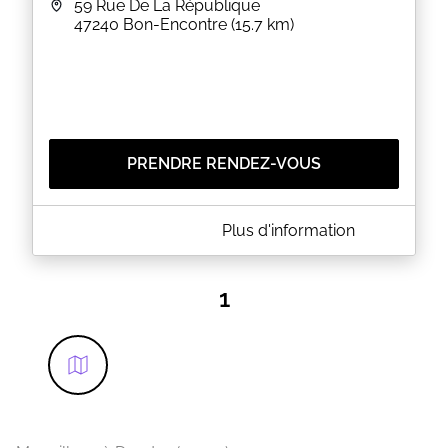
59 Rue De La République
47240
Bon-Encontre
(15.7 km)
PRENDRE RENDEZ-VOUS
A PROPOS DE 2C INSTITUT
Plus d'information
Nous prenons soin de vous du lundi au vendredi de
9h à 18h30 et le samedi de 9h à 13h
Vous pouvez prendre rdv en ligne en cliquant sur
1
notre nouveau site :
https://www.2c-institut.fr/
Au plaisir de prendre soin de vous.
Cécile et Cyndie