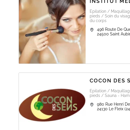
INSTITUT ME
Epilation / Maquilla
pieds / Soin du visag
du corps
496 Route De Qu
24500
Saint Aub
COCON DES 
Epilation / Maquilla
pieds / Sauna - Hamm
980 Rue Henri De
24130
Le Fleix
(2