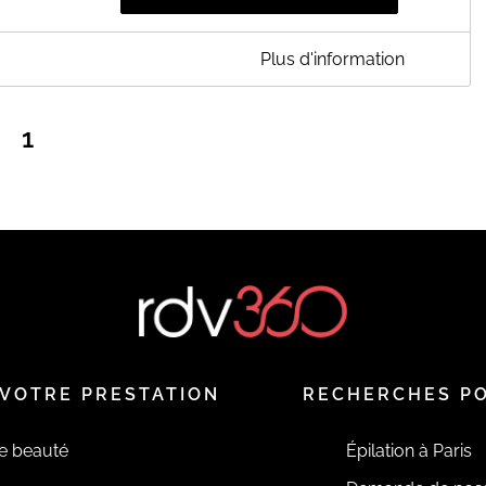
Plus d'information
 pour objectifs de promouvoir les méthodes naturelles
a personne.Notre société, implantée en Dordogne aux portes du
1
 médicaux, est dotée d'un magasin de vente et de deux salles
 plus de 2500 références qui vous sont proposées dans un
t les senteurs orientales, vous découvrirez toutes nos gammes
esses. Vous pourrez aussi, tout simplement, déguster un de nos
moment de détente en notre compagnie.Les salles de soins
 bien-être que nous vous invitons dans nos salles de soins.
ideau d'eau, plongé dans une atmosphère ouatée et
our des soins cosmétiques ou des massages. Moments magiques
s parfums, les douceurs des crèmes ou la détente d'un massage
EN SAVOIR PLUS
VOTRE PRESTATION
RECHERCHES P
de beauté
Épilation à Paris