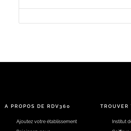
A PROPOS DE COCON DES SENS
La SARL Cocon des sens a été fondé en mars 2010 avec
favorisant l'équilibre, l'harmonie et le bien-être de l
Périgord noir au sein d'un complexe de professionnels
de soins corporels.Le magasin Cocon des sens.Ce sont
cadre lumineux et détendu. Plongé dans les couleurs e
de soins naturels et profiterez des conseils de nos hôt
meilleurs thés qui vous seront offerts pour passer un 
Cocon des sens.C'est à une véritable immersion dans le
Dans une lumière diffuse, bercé par le murmure d'un r
voluptueuse,nos esthéticiennes vous accueilleront p
où vos soucis s'effacent emportés par les senteurs de
rééquilibrant.
A PROPOS DE RDV360
TROUVER 
Ajoutez votre établissement
Institut 